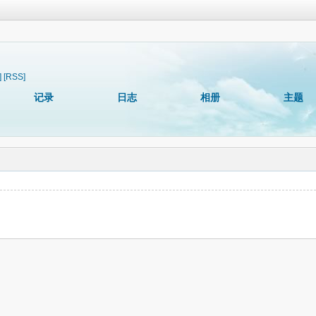
]
[RSS]
记录
日志
相册
主题