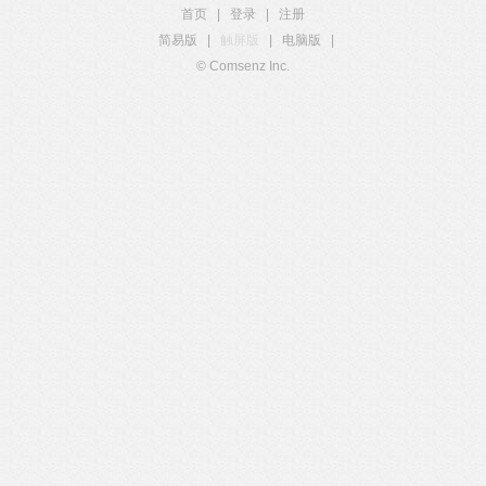
首页
|
登录
|
注册
简易版
|
触屏版
|
电脑版
|
© Comsenz Inc.