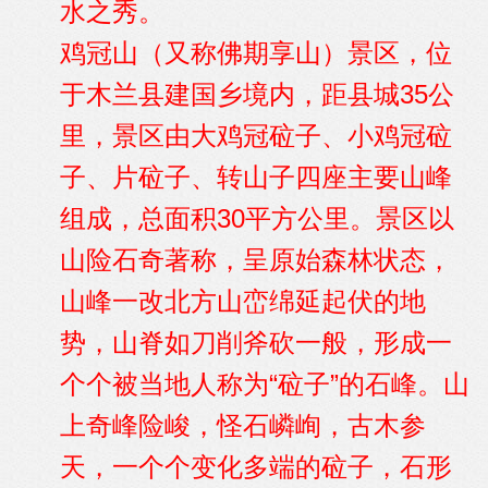
水之秀。
鸡冠山（又称佛期享山）景区，位
于木兰县建国乡境内，距县城35公
里，景区由大鸡冠砬子、小鸡冠砬
子、片砬子、转山子四座主要山峰
组成，总面积30平方公里。景区以
山险石奇著称，呈原始森林状态，
山峰一改北方山峦绵延起伏的地
势，山脊如刀削斧砍一般，形成一
个个被当地人称为“砬子”的石峰。山
上奇峰险峻，怪石嶙峋，古木参
天，一个个变化多端的砬子，石形