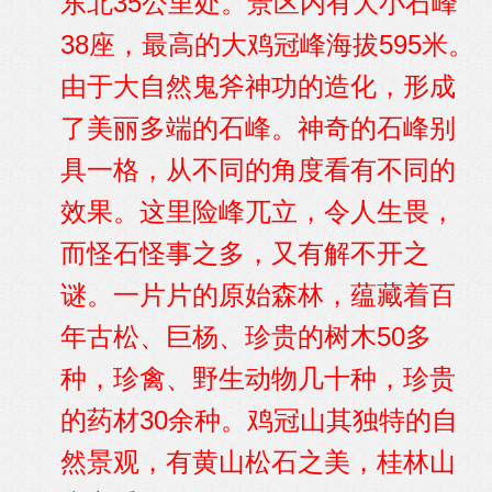
东北35公里处。景区内有大小石峰
38座，最高的大鸡冠峰海拔595米。
由于大自然鬼斧神功的造化，形成
了美丽多端的石峰。神奇的石峰别
具一格，从不同的角度看有不同的
效果。这里险峰兀立，令人生畏，
而怪石怪事之多，又有解不开之
谜。一片片的原始森林，蕴藏着百
年古松、巨杨、珍贵的树木50多
种，珍禽、野生动物几十种，珍贵
的药材30余种。鸡冠山其独特的自
然景观，有黄山松石之美，桂林山