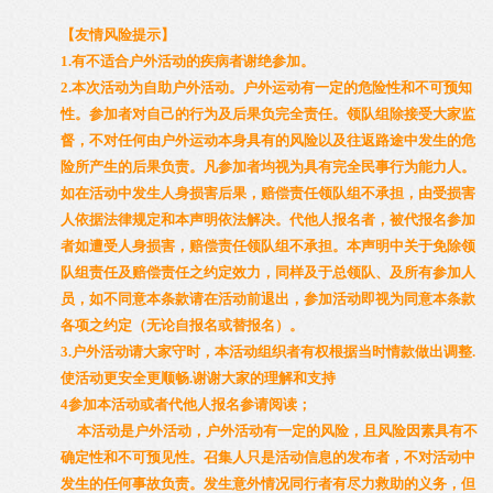
【友情风险提示】
1.有不适合户外活动的疾病者谢绝参加。
2.本次活动为自助户外活动。户外运动有一定的危险性和不可预知
性。参加者对自己的行为及后果负完全责任。领队组除接受大家监
督，不对任何由户外运动本身具有的风险以及往返路途中发生的危
险所产生的后果负责。凡参加者均视为具有完全民事行为能力人。
如在活动中发生人身损害后果，赔偿责任领队组不承担，由受损害
人依据法律规定和本声明依法解决。代他人报名者，被代报名参加
者如遭受人身损害，赔偿责任领队组不承担。本声明中关于免除领
队组责任及赔偿责任之约定效力，同样及于总领队、及所有参加人
员，如不同意本条款请在活动前退出，参加活动即视为同意本条款
各项之约定（无论自报名或替报名）。
3.户外活动请大家守时，本活动组织者有权根据当时情款做出调整.
使活动更安全更顺畅.谢谢大家的理解和支持
4参加本活动或者代他人报名参请阅读；
本活动是户外活动，户外活动有一定的风险，且风险因素具有不
确定性和不可预见性。召集人只是活动信息的发布者，不对活动中
发生的任何事故负责。发生意外情况同行者有尽力救助的义务，但