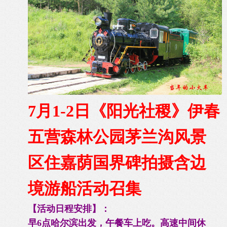
7月1-2日《阳光社稷》伊春
五营森林公园茅兰沟风景
区住嘉荫国界碑拍摄含边
境游船活动召集
【活动日程安排】：
早6点哈尔滨出发，午餐车上吃。高速中间休