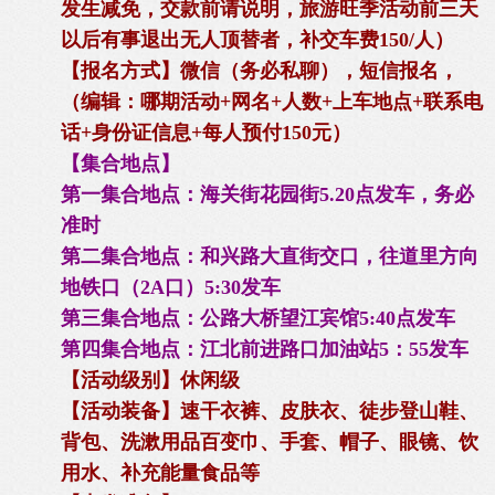
发生减免，交款前请说明，旅游旺季活动前三天
以后有事退出无人顶替者，补交车费150/人）
【报名方式】微信（务必私聊），短信报名，
（编辑：哪期活动+网名+人数+上车地点+联系电
话+身份证信息+每人预付150元）
【集合地点】
第一集合地点：海关街花园街5.20点发车，务必
准时
第二集合地点：和兴路大直街交口，往道里方向
地铁口（2A口）5:30发车
第三集合地点：公路大桥望江宾馆5:40点发车
第四集合地点：江北前进路口加油站5：55发车
【活动级别】休闲级
【活动装备】速干衣裤、皮肤衣、徒步登山鞋、
背包、洗漱用品百变巾、手套、帽子、眼镜、饮
用水、补充能量食品等