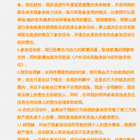
备。我也获知，我应该进行年度或更频繁的身体检查，并咨询我的
医生有关我参加体力活动，练习和装备使用的情况，以便我可以获
得他/她的有关健身活动和装备使用的建议。我清楚获知，我要么就
进行身体检查并获得医生的批准去参加活动；要么就决定在没有获
得医生批准的情况下参加活动，并谨在此承担所有的由参加活动引
起的责任。
8.参加活动前，我已经事先与自己的家属沟通，取得家属的理解和
支持，同时家属知道并同意该《户外活动风险承担与权利放弃协
议》。
9.我完全理解，在同伴需要协助的时候，我可能会尽力协助我的同
伴，但这只是在以下情况：在我的判断中，这是自己力所能及的范
围内，并且不会给自己带来不合理的危险。我进一步理解到，我没
有法律上的责任去协助别人，同时，任何我的同伴或者其他成员也
没有任何法律上的责任必须来协助我。
10.在此次活动中，如果由于我的行为和我的参加而导致了第三方的
财产损失或个人伤害，我同意免除所有其他人的赔偿责任。
11.我理解，对由于我参加活动而导致的我个人的意外事故，病痛和
财产损失，活动联系人和其他成员不应承担责任。
我同意，一旦报名参加活动，或活动集合时到场参加，此责任豁免