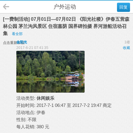
户外运动
回复
[一费制活动] 07月01日—07月02日 《阳光社稷》伊春五营森
林公园 茅兰沟风景区 住宿嘉荫 国界碑拍摄 界河游船活动召
集
看全部
金阳光
1楼
点击重新加载
2017-6-21 07:41:35
收藏
活动类型:
休闲娱乐
开始时间: 2017-7-1 06:47 至 2017-7-2 19:47 商定
活动地点: 伊春
性别: 不限
每人花销: 380 元