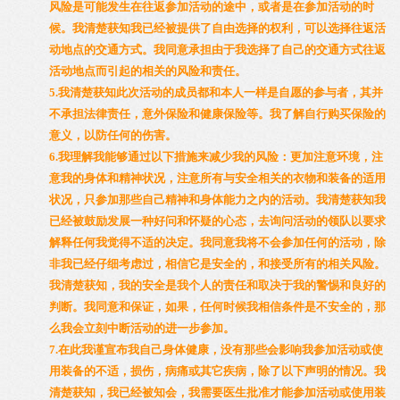
风险是可能发生在往返参加活动的途中，或者是在参加活动的时
候。我清楚获知我已经被提供了自由选择的权利，可以选择往返活
动地点的交通方式。我同意承担由于我选择了自己的交通方式往返
活动地点而引起的相关的风险和责任。
5.我清楚获知此次活动的成员都和本人一样是自愿的参与者，其并
不承担法律责任，意外保险和健康保险等。我了解自行购买保险的
意义，以防任何的伤害。
6.我理解我能够通过以下措施来减少我的风险：更加注意环境，注
意我的身体和精神状况，注意所有与安全相关的衣物和装备的适用
状况，只参加那些自己精神和身体能力之内的活动。我清楚获知我
已经被鼓励发展一种好问和怀疑的心态，去询问活动的领队以要求
解释任何我觉得不适的决定。我同意我将不会参加任何的活动，除
非我已经仔细考虑过，相信它是安全的，和接受所有的相关风险。
我清楚获知，我的安全是我个人的责任和取决于我的警惕和良好的
判断。我同意和保证，如果，任何时候我相信条件是不安全的，那
么我会立刻中断活动的进一步参加。
7.在此我谨宣布我自己身体健康，没有那些会影响我参加活动或使
用装备的不适，损伤，病痛或其它疾病，除了以下声明的情况。我
清楚获知，我已经被知会，我需要医生批准才能参加活动或使用装