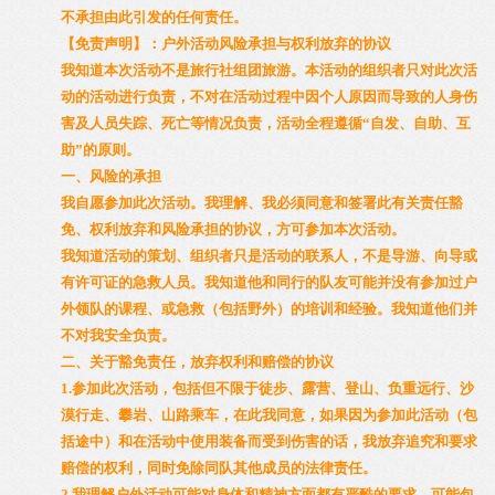
不承担由此引发的任何责任。
【免责声明】：户外活动风险承担与权利放弃的协议
我知道本次活动不是旅行社组团旅游。本活动的组织者只对此次活
动的活动进行负责，不对在活动过程中因个人原因而导致的人身伤
害及人员失踪、死亡等情况负责，活动全程遵循“自发、自助、互
助”的原则。
一、风险的承担
我自愿参加此次活动。我理解、我必须同意和签署此有关责任豁
免、权利放弃和风险承担的协议，方可参加本次活动。
我知道活动的策划、组织者只是活动的联系人，不是导游、向导或
有许可证的急救人员。我知道他和同行的队友可能并没有参加过户
外领队的课程、或急救（包括野外）的培训和经验。我知道他们并
不对我安全负责。
二、关于豁免责任，放弃权利和赔偿的协议
1.参加此次活动，包括但不限于徒步、露营、登山、负重远行、沙
漠行走、攀岩、山路乘车，在此我同意，如果因为参加此活动（包
括途中）和在活动中使用装备而受到伤害的话，我放弃追究和要求
赔偿的权利，同时免除同队其他成员的法律责任。
2.我理解户外活动可能对身体和精神方面都有严酷的要求，可能包