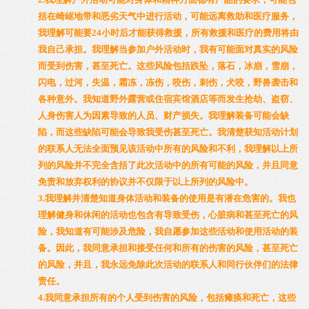
括在崎岖地带和恶劣天气中进行活动，可能远离救助和医疗服务，
我理解可能要24小时后才能获得救援，所有救援和医疗的费用将由
我自己承担。我理解当参加户外活动时，我有可能面对真实的风险
而受到伤害，甚至死亡。这些风险包括跌坠，落石，冰崩，雪崩，
闪电，过河，失温，霜冻，冻伤，咬伤，刺伤，犬咬，野兽袭击和
各种意外。我知道野外露营或住宿宾馆酒店等而发生抢劫、盗窃、
人身伤害人为因素导致的人员、财产损失。我理解装备可能会缺
陷，而这些缺陷可能会导致我受伤甚至死亡。我清楚获知活动计划
的联系人无法全面预见该活动中所有的风险和不利，我理解以上所
列的风险并不完全含括了此次活动中的所有可能的风险，并且同意
免责和放弃权利的协议并不仅限于以上所列的风险中。
3.我理解并清楚知道身体活动和装备的使用是有潜在危害的。我也
理解健身和休闲的活动也包含有导致受伤，心脏病和甚至死亡的风
险，我知道有可能涉及危险，我自愿参加这些活动和使用活动的装
备。因此，我同意承担和接受任何和所有的伤害的风险，甚至死亡
的风险，并且，我永远免除此次活动的联系人和同行伙伴们的法律
责任。
4.我同意承担所有的个人受到伤害的风险，包括瘫痪和死亡，这些