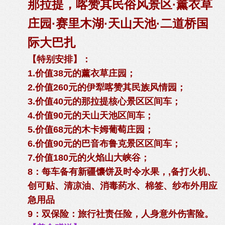
那拉提，喀赞其民俗风景区·薰衣草
庄园·赛里木湖·天山天池·二道桥国
际大巴扎
【特别安排】：
1.价值38元的薰衣草庄园；
2.价值260元的伊犁喀赞其民族风情园；
3.价值40元的那拉提核心景区区间车；
4.价值90元的天山天池区间车；
5.价值68元的木卡姆葡萄庄园；
6.价值90元的巴音布鲁克景区区间车；
7.价值180元的火焰山大峡谷；
8：每车备有新疆馕饼及时令水果，,备打火机、
创可贴、清凉油、消毒药水、棉签、纱布外用应
急用品
9：双保险：旅行社责任险，人身意外伤害险。