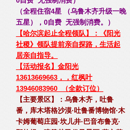
0自费 无强制消费）
（全程住宿4星 （乌鲁木齐升级一晚
五星），0自费 无强制消费。）
【哈尔滨起止全程领队】：《阳光
社稷》领队提前亲自探路，生活起
居亲自指导。
【活动报名】金阳光
13613669663，，红枫叶
13946083960 （全款订位）
【主要景区】：乌鲁木齐，吐鲁
番，库木塔格沙漠·吐鲁番博物馆·木
卡姆葡萄庄园·坎儿井·巴音布鲁克·