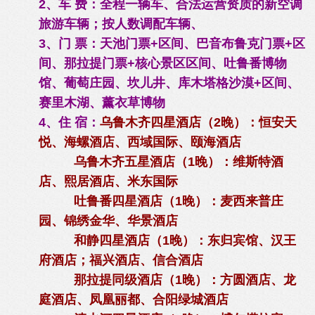
2、车 费：全程一辆车、合法运营资质的新空调
旅游车辆；按人数调配车辆、
3、门 票：天池门票+区间、巴音布鲁克门票+区
间、那拉提门票+核心景区区间、吐鲁番博物
馆、葡萄庄园、坎儿井、库木塔格沙漠+区间、
赛里木湖、薰衣草博物
4、住 宿：
乌鲁木齐四星酒店（2晚）：恒安天
悦、海螺酒店、西域国际、颐海酒店
乌鲁木齐五星酒店（1晚）：维斯特酒
店、熙居酒店、米东国际
吐鲁番四星酒店（1晚）：麦西来普庄
园、锦绣金华、华景酒店
和静四星酒店（1晚）：东归宾馆、汉王
府酒店；福兴酒店、信合酒店
那拉提同级酒店（1晚）：方圆酒店、龙
庭酒店、凤凰丽都、合阳绿城酒店