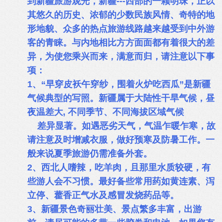
到新疆旅游观光，新疆---西部的一颗明珠，正以
其悠久的历史、浓郁的少数民族风情、奇特的地
形地貌、众多的热点旅游线路越来越受到中外游
客的青睐。与内地相比方方面面都有着很大的差
异，为使您乘兴而来，满意而归，请注意以下事
项：
1、“早穿皮袄午穿纱，围着火炉吃西瓜”是新疆
气候典型的写照。新疆属于大陆性干旱气候，昼
夜温差大, 不同季节、不同海拔区域气候
差异显著。如遇恶劣天气，气温乍暖乍寒，故
请注意及时增减衣服，做好预寒及防暑工作。一
般来说夏季旅游仍需准备外套。
2、西北人嗜辣，吃羊肉，且那里水质较硬，有
些游人会不习惯。最好备些常用药如黄连素、泻
立停、藿香正气水及感冒发烧药品等。
3、新疆景色奇丽壮美、景点繁多丰富，出游