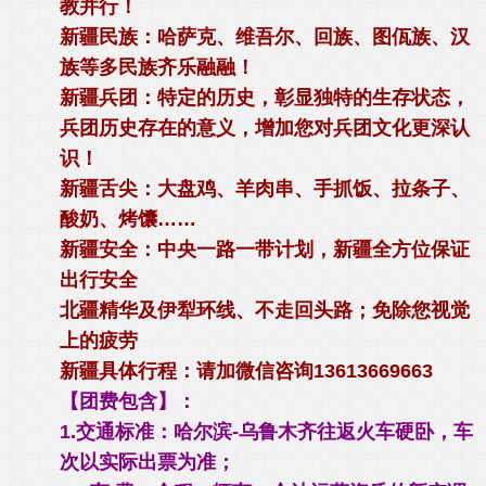
教并行！
新疆民族：哈萨克、维吾尔、回族、图佤族、汉
族等多民族齐乐融融！
新疆兵团：特定的历史，彰显独特的生存状态，
兵团历史存在的意义，增加您对兵团文化更深认
识！
新疆舌尖：大盘鸡、羊肉串、手抓饭、拉条子、
酸奶、烤馕……
新疆安全：中央一路一带计划，新疆全方位保证
出行安全
北疆精华及伊犁环线、不走回头路；免除您视觉
上的疲劳
新疆具体行程：请加微信咨询13613669663
【团费包含】：
1.交通标准：哈尔滨-乌鲁木齐往返火车硬卧，车
次以实际出票为准；