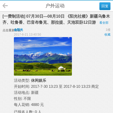
户外运动
回复
[一费制活动] 07月30日—08月10日 《阳光社稷》新疆乌鲁木
齐、吐鲁番、巴音布鲁克、那拉提、天池双卧12日游
看全部
金阳光
1楼
点击重新加载
2017-6-21 13:40:50
收藏
活动类型:
休闲娱乐
开始时间: 2017-7-30 13:23 至 2017-8-10 13:23 商定
活动地点: 新疆
性别: 不限
每人花销: 4880 元
已报名人数:
0
人