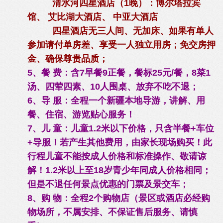
清水河四星酒店（1晚）：博尔塔拉宾
馆、 艾比湖大酒店、 中亚大酒店
四星酒店无三人间、无加床、如果有单人
参加请付单房差、享受一人独立用房；免交房押
金、确保尊贵品质；
5、餐 费：含7早餐9正餐，餐标25元/餐，8菜1
汤、四荤四素、10人围桌、放弃不吃不退；
6、导 服：全程一个新疆本地导游，讲解、用
餐、住宿、游览贴心服务！
7、儿 童：儿童1.2米以下价格，只含半餐+车位
+导服！若产生其他费用，由家长现场购买！此
行程儿童不能按成人价格和标准操作、敬请谅
解！1.2米以上至18岁青少年同成人价格相同；
但是不退任何景点优惠的门票及景交车；
8、购 物：全程2个购物店（景区或酒店必经购
物场所，不属安排、不保证售后服务、请慎