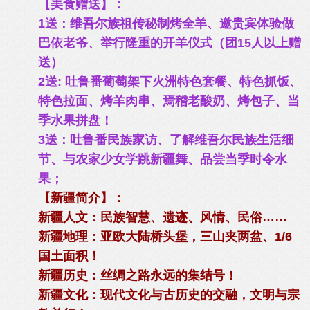
【美食赠送】：
1送：维吾尔族祖传秘制烤全羊、邀贵宾体验做
巴依老爷、举行隆重的开羊仪式（团15人以上赠
送）
2送: 吐鲁番葡萄架下火洲特色套餐、特色抓饭、
特色拉面、烤羊肉串、焉稽老酸奶、烤包子、当
季水果拼盘！
3送：吐鲁番民族家访、了解维吾尔民族生活细
节、与农家少女学跳新疆舞、品尝当季时令水
果；
【新疆简介】：
新疆人文：民族智慧、遗迹、风情、民俗……
新疆地理：亚欧大陆桥头堡，三山夹两盆、1/6
国土面积！
新疆历史：丝绸之路永远的集结号！
新疆文化：现代文化与古历史的交融，文明与宗